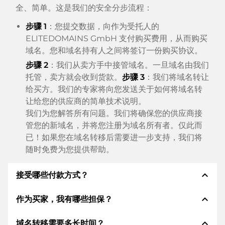
全、简单。这是我们的安全分步流程：
步骤 1
：您提交数据，向作为受托人的
ELITEDOMAINS GmbH 支付购买费用，从而购买
域名。您和域名持有人之间将签订一份购买协议。
步骤 2
：我们从卖方手中接管域名。一旦域名由我们
托管，卖方就会收到货款。
步骤 3
：我们将域名转让
给买方。我们的专家将向您发送关于如何将域名转
让给您的供应商的简单技术说明。
我们为您解答所有问题。我们将确保您的供应商接
管您的新域名，并将您注册为域名所有者。仅此而
已！如果您在域名转移后需要进一步支持，我们将
随时免费为您提供帮助。
expand_less
接受哪些付款方式？
expand_less
作为买家，我有哪些担保？
我们使用 SEPA 作为预付费，并使用 STRIPE 作为支
付服务提供商，以提供可用的支付方式，例如：信用
expand_less
域名转移需要多长时间？
卡、PayPal、Klarna、ApplePay、GooglePay、支
作为买方，我们始终向您保证以下证券。这就是我们的