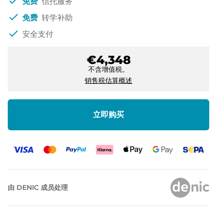
check
免费
信托服务
check
免费
转学补助
check
安全支付
€4,348
不含增值税。
销售税估算概述
立即购买
由 DENIC 成员处理